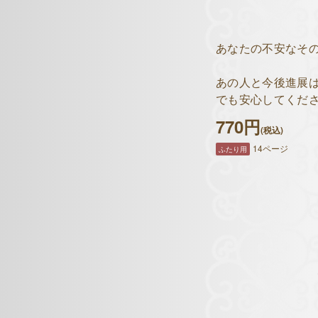
あなたの不安なそ
あの人と今後進展
でも安心してくだ
770円
(税込)
14ページ
ふたり用