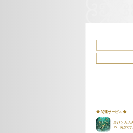
◆ 関連サービス ◆
星ひとみの占
TV「突然で