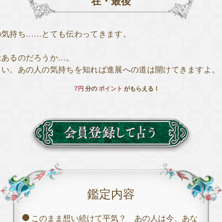
在・最後
の気持ち……とても伝わってきます。
はあるのだろうか…。
さい。あの人の気持ちを知れば進展への道は開けてきますよ。
7円
分の
ポイント
がもらえる！
鑑定内容
このまま想い続けて平気？ あの人は今、あな